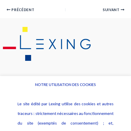
PRÉCÉDENT
SUIVANT
NOTRE UTILISATION DES COOKIES
Informations
Navigation
Le site édité par Lexing utilise des cookies et autres
Alerte professionnelle
Activités
traceurs : strictement nécessaires au fonctionnement
Déclaration d'accessibilité
Actualités
du site (exemptés de consentement) ; et,
Notice Légale
Evènement