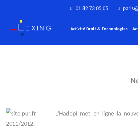
Aller
01 82 73 05 05
paris@
au
contenu
Activité Droit & Technologies
Ac
No
L’Hadopi met en ligne la nouve
2011/2012.