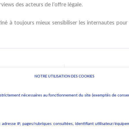
rviews des acteurs de l’offre légale.
estiné à toujours mieux sensibiliser les internautes p
Simp
NOTRE UTILISATION DES COOKIES
Informations
Navigation
rs : strictement nécessaires au fonctionnement du site (exemptés de cons
Alerte professionnelle
Activités
Déclaration d'accessibilité
Actualités
Notice Légale
Evènement
 adresse IP, pages/rubriques consultées, identifiant utilisateur/équipe
Politique de protection des
Publications