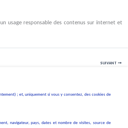
our un usage responsable des contenus sur internet et
SUIVANT
lification des formalités au registre du commerce et des sociétés
entement) ; et, uniquement si vous y consentez, des cookies de
ment, navigateur, pays, dates et nombre de visites, source de