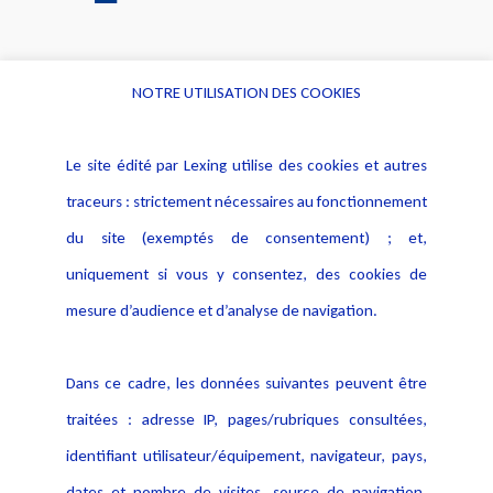
NOTRE UTILISATION DES COOKIES
Informations
Navigation
Le site édité par Lexing utilise des cookies et autres
Alerte professionnelle
Activités
traceurs : strictement nécessaires au fonctionnement
Déclaration d'accessibilité
Actualités
du site (exemptés de consentement) ; et,
Notice Légale
Evènement
Politique de protection des
uniquement si vous y consentez, des cookies de
Publications
données
mesure d’audience et d’analyse de navigation.
Politique cookies
Contact
Dans ce cadre, les données suivantes peuvent être
Crédit Photo
traitées : adresse IP, pages/rubriques consultées,
identifiant utilisateur/équipement, navigateur, pays,
dates et nombre de visites, source de navigation,