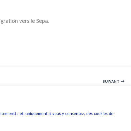
gration vers le Sepa.
SUIVANT
Nouvelles mesures fiscales en matière d’innovation :Commententirerle meilleur parti ?
entement) ; et, uniquement si vous y consentez, des cookies de