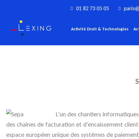
Aller
01 82 73 05 05
paris@
au
contenu
Activité Droit & Technologies
Ac
S
L’un des chantiers informatiques
des chaînes de facturation et d’encaissement client
espace européen unique des systèmes de paiements es