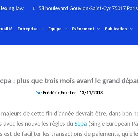
lexing.law
58 boulevard Gouvion-Saint-Cyr 75017 Paris
tualité
Entreprise
Equipe
Evènement
Publication
epa : plus que trois mois avant le grand dépa
Frédéric Forster
13/11/2013
Par
-
 majeurs de cette fin d’année devrait être, dans bon n
s avec les nouvelles règles du
Sepa
(Single European Pa
t de faciliter les transactions de paiements, qu’elles