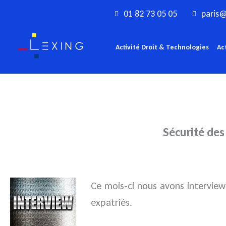
Aller
01 82 73 05 05
paris@
au
contenu
Activité Droit & Technologies
Ac
Sécurité des
Ce mois-ci nous avons interview
expatriés.