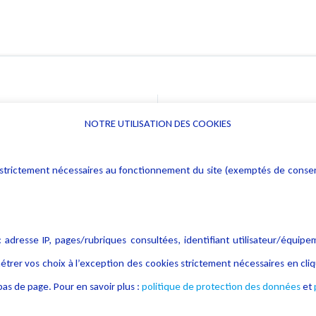
NOTRE UTILISATION DES COOKIES
Informations
Navigation
rs : strictement nécessaires au fonctionnement du site (exemptés de cons
Alerte professionnelle
Activités
Déclaration d'accessibilité
Actualités
Notice Légale
Evènement
 adresse IP, pages/rubriques consultées, identifiant utilisateur/équipe
Politique de protection des
Publications
étrer vos choix à l’exception des cookies strictement nécessaires en c
données
as de page. Pour en savoir plus :
politique de protection des données
et
Politique cookies
Contact