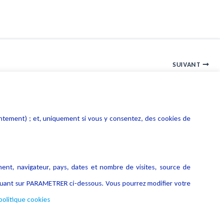
SUIVANT
Juristendance Informatique et Télécoms – Spécial Télécoms 2012
entement) ; et, uniquement si vous y consentez, des cookies de
ment, navigateur, pays, dates et nombre de visites, source de
liquant sur PARAMETRER ci-dessous. Vous pourrez modifier votre
politique cookies
Copyright © 2026 Lexing