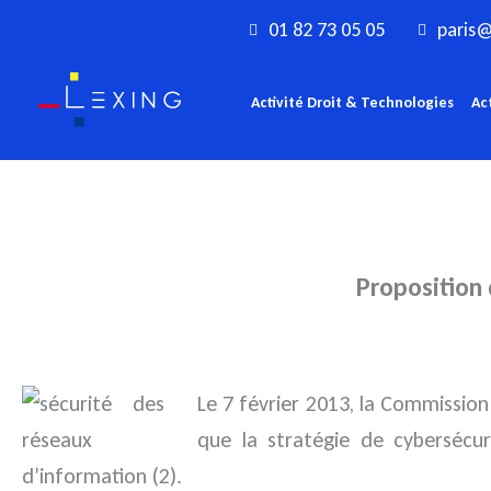
Aller
01 82 73 05 05
paris@
au
contenu
Activité Droit & Technologies
Ac
Proposition 
Le 7 février 2013, la Commissio
que la stratégie de cybersécur
d’information (2).