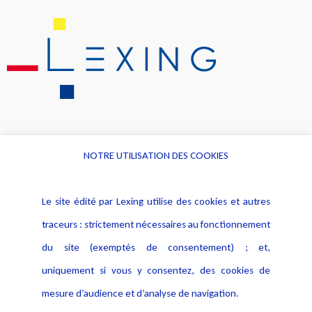
NOTRE UTILISATION DES COOKIES
Informations
Navigation
Le site édité par Lexing utilise des cookies et autres
Alerte professionnelle
Activités
traceurs : strictement nécessaires au fonctionnement
Déclaration d'accessibilité
Actualités
du site (exemptés de consentement) ; et,
Notice Légale
Evènement
Politique de protection des
uniquement si vous y consentez, des cookies de
Publications
données
mesure d’audience et d’analyse de navigation.
Politique cookies