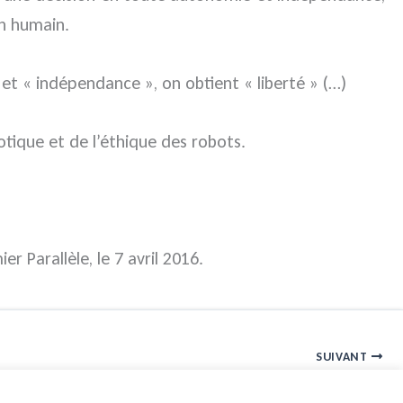
un humain.
et « indépendance », on obtient « liberté » (…)
tique et de l’éthique des robots.
er Parallèle, le 7 avril 2016.
SUIVANT
Algorithmes prédictifs : quels enjeux ?