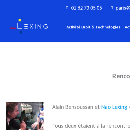
Aller
01 82 73 05 05
paris@
au
contenu
Activité Droit & Technologies
Ac
Renco
Alain Bensoussan et
Nao Lexing
«
Tous deux étaient à la rencont