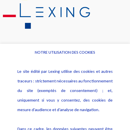
NOTRE UTILISATION DES COOKIES
Informations
Navigation
Le site édité par Lexing utilise des cookies et autres
Alerte professionnelle
Activités
traceurs : strictement nécessaires au fonctionnement
Déclaration d'accessibilité
Actualités
du site (exemptés de consentement) ; et,
Notice Légale
Evènement
Politique de protection des
uniquement si vous y consentez, des cookies de
Publications
données
mesure d’audience et d’analyse de navigation.
Politique cookies
Contact
Dans ce cadre, les données suivantes peuvent être