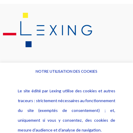
NOTRE UTILISATION DES COOKIES
Informations
Navigation
Le site édité par Lexing utilise des cookies et autres
Alerte professionnelle
Activités
traceurs : strictement nécessaires au fonctionnement
Déclaration d'accessibilité
Actualités
du site (exemptés de consentement) ; et,
Notice Légale
Evènement
Politique de protection des
uniquement si vous y consentez, des cookies de
Publications
données
mesure d’audience et d’analyse de navigation.