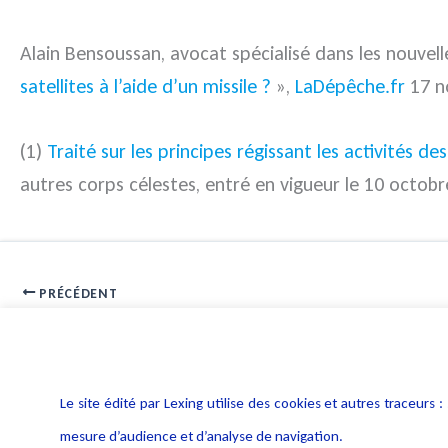
Alain Bensoussan, avocat spécialisé dans les nouvelle
satellites à l’aide d’un missile ?
»,
LaDépêche.fr
17 n
(1)
Traité sur les principes régissant les activités d
autres corps célestes, entré en vigueur le 10 octobre 
PRÉCÉDENT
Parution de la lettre JTIT 224 – Décembre 2021
Le site édité par Lexing utilise des cookies et autres traceu
mesure d’audience et d’analyse de navigation.