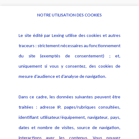
NOTRE UTILISATION DES COOKIES
Informations
Navigation
Le site édité par Lexing utilise des cookies et autres
Alerte professionnelle
Activités
traceurs : strictement nécessaires au fonctionnement
Déclaration d'accessibilité
Actualités
du site (exemptés de consentement) ; et,
Notice Légale
Evènement
Politique de protection des
uniquement si vous y consentez, des cookies de
Publications
données
mesure d’audience et d’analyse de navigation.
Politique cookies
Contact
Dans ce cadre, les données suivantes peuvent être
Crédit Photo
traitées : adresse IP, pages/rubriques consultées,
identifiant utilisateur/équipement, navigateur, pays,
dates et nombre de visites, source de navigation,
interactions avec les contenus. Vous pouvez