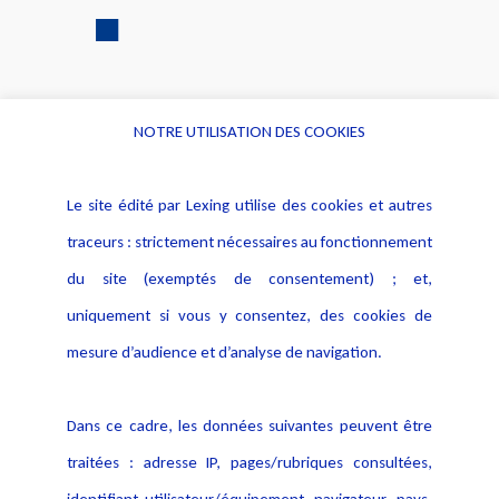
NOTRE UTILISATION DES COOKIES
Informations
Navigation
Le site édité par Lexing utilise des cookies et autres
Alerte professionnelle
Activités
traceurs : strictement nécessaires au fonctionnement
Déclaration d'accessibilité
Actualités
du site (exemptés de consentement) ; et,
Notice Légale
Evènement
Politique de protection des
uniquement si vous y consentez, des cookies de
Publications
données
mesure d’audience et d’analyse de navigation.
Politique cookies
Contact
Dans ce cadre, les données suivantes peuvent être
Crédit Photo
traitées : adresse IP, pages/rubriques consultées,