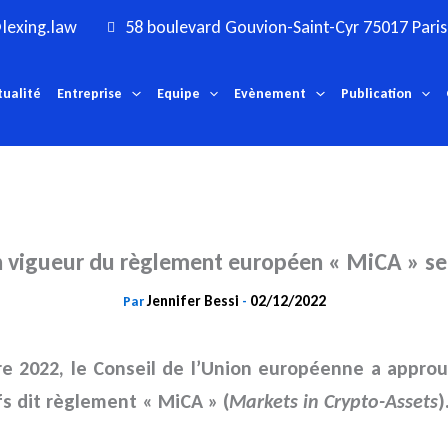
lexing.law
58 boulevard Gouvion-Saint-Cyr 75017 Paris
tualité
Entreprise
Equipe
Evènement
Publication
en vigueur du règlement européen « MiCA » se
Jennifer Bessi
02/12/2022
Par
-
re 2022, le Conseil de l’Union européenne a appro
fs dit règlement « MiCA » (
Markets in Crypto-Assets
)