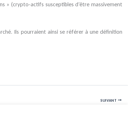
ns » (crypto-actifs susceptibles d’être massivement
hé. Ils pourraient ainsi se référer à une définition
SUIVANT
Le BIM à l’épreuve de la propriété intellectuelle