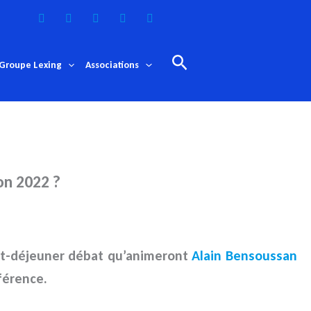
Rechercher
Groupe Lexing
Associations
zon 2022 ?
tit-déjeuner débat qu’animeront
Alain Bensoussan
nférence.