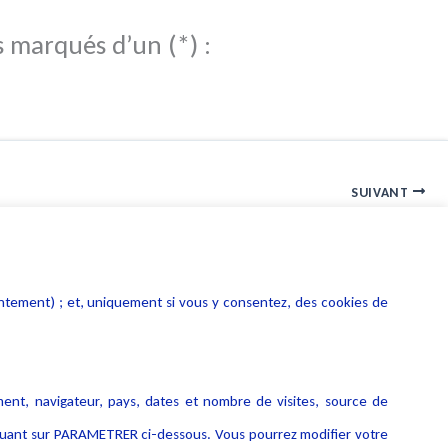
s marqués d’un (*) :
SUIVANT
Réforme de la politique sur les pratiques fiscales dommageables
entement) ; et, uniquement si vous y consentez, des cookies de
ment, navigateur, pays, dates et nombre de visites, source de
liquant sur PARAMETRER ci-dessous. Vous pourrez modifier votre