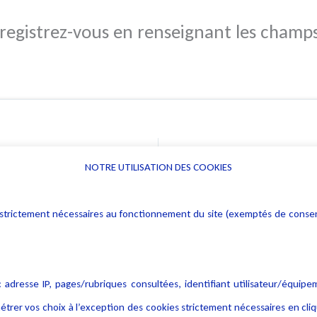
nregistrez-vous en renseignant les champ
t
NOTRE UTILISATION DES COOKIES
Informations
Navigation
rs : strictement nécessaires au fonctionnement du site (exemptés de cons
Alerte professionnelle
Activités
Déclaration d'accessibilité
Actualités
Notice Légale
Evènement
 adresse IP, pages/rubriques consultées, identifiant utilisateur/équipe
Politique de protection des
Publications
étrer vos choix à l’exception des cookies strictement nécessaires en c
données