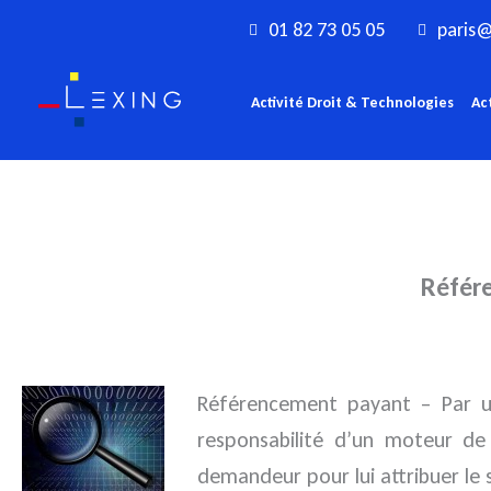
Aller
01 82 73 05 05
paris@
au
contenu
Activité Droit & Technologies
Ac
Référe
Référencement payant – Par
responsabilité d’un moteur de
demandeur pour lui attribuer le 