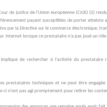
a Cour de justice de l’Union européenne (CJUE) (2) ren
érencement payant susceptibles de porter atteinte au
évu par la Directive sur le commerce électronique, tra
r Internet lorsque ce prestataire n’a pas joué un rôle 
implique de rechercher si l’activité du prestatair
e des prestataires techniques et ne peut être engagée 
ux-ci n’ont pas agi promptement pour retirer les contenu
a suppression des annonces une semaine après avoir fait