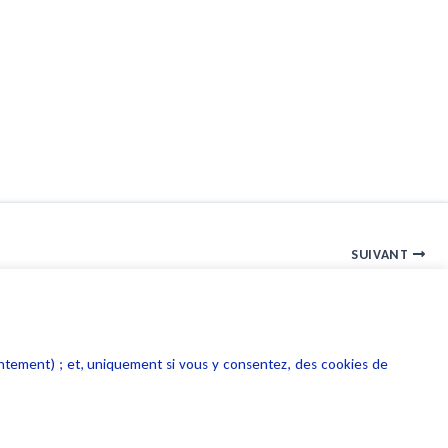
SUIVANT
Prix du livre : remise en cause de la gratuité des frais de port
entement) ; et, uniquement si vous y consentez, des cookies de