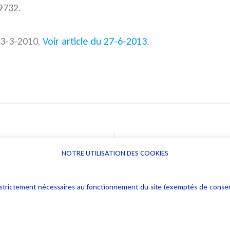
09732.
 23-3-2010,
Voir article du 27-6-2013
.
nternautes
NOTRE UTILISATION DES COOKIES
Informations
Navigation
rs : strictement nécessaires au fonctionnement du site (exemptés de cons
Alerte professionnelle
Activités
Déclaration d'accessibilité
Actualités
Notice Légale
Evènement