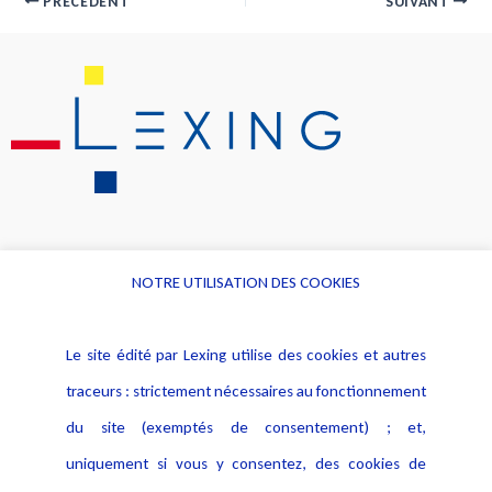
PRÉCÉDENT
SUIVANT
NOTRE UTILISATION DES COOKIES
Informations
Navigation
Le site édité par Lexing utilise des cookies et autres
Alerte professionnelle
Activités
traceurs : strictement nécessaires au fonctionnement
Déclaration d'accessibilité
Actualités
du site (exemptés de consentement) ; et,
Notice Légale
Evènement
Politique de protection des
uniquement si vous y consentez, des cookies de
Publications