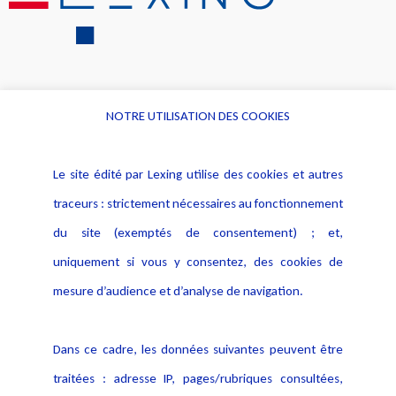
NOTRE UTILISATION DES COOKIES
Informations
Navigation
Le site édité par Lexing utilise des cookies et autres
Alerte professionnelle
Activités
traceurs : strictement nécessaires au fonctionnement
Déclaration d'accessibilité
Actualités
du site (exemptés de consentement) ; et,
Notice Légale
Evènement
Politique de protection des
uniquement si vous y consentez, des cookies de
Publications
données
mesure d’audience et d’analyse de navigation.
Politique cookies
Contact
Dans ce cadre, les données suivantes peuvent être
Crédit Photo
traitées : adresse IP, pages/rubriques consultées,