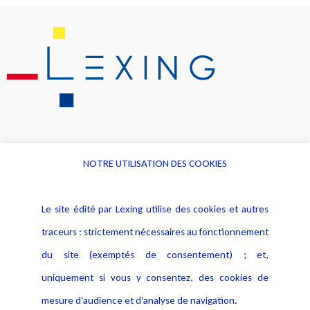
NOTRE UTILISATION DES COOKIES
Informations
Navigation
Le site édité par Lexing utilise des cookies et autres
Alerte professionnelle
Activités
traceurs : strictement nécessaires au fonctionnement
Déclaration d'accessibilité
Actualités
du site (exemptés de consentement) ; et,
Notice Légale
Evènement
Politique de protection des
uniquement si vous y consentez, des cookies de
Publications
données
mesure d’audience et d’analyse de navigation.