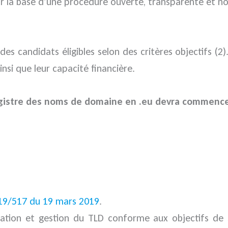
sur la base d’une procédure ouverte, transparente et n
 candidats éligibles selon des critères objectifs (2). 
nsi que leur capacité financière.
istre des noms de domaine en .eu devra commencer 
19/517 du 19 mars 2019
.
istration et gestion du TLD conforme aux objectifs de