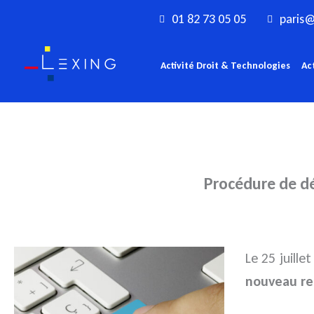
Aller
01 82 73 05 05
paris@
au
contenu
Activité Droit & Technologies
Ac
Procédure de dé
Le 25 juille
nouveau re