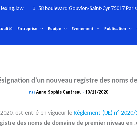
lexing.law
58 boulevard Gouvion-Saint-Cyr 75017 Paris
tualité
Entreprise
Equipe
Evènement
Publication
signation d’un nouveau registre des noms d
Anne-Sophie Cantreau
10/11/2020
Par
-
t 2020, est entré en vigueur le
Règlement (UE) n° 2020/
gistre des noms de domaine de premier niveau en 