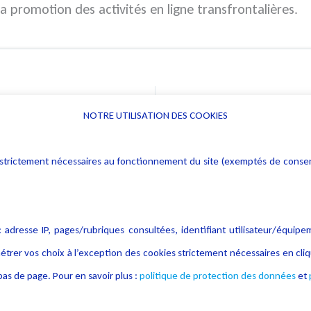
a promotion des activités en ligne transfrontalières.
L
NOTRE UTILISATION DES COOKIES
Informations
Navigation
rs : strictement nécessaires au fonctionnement du site (exemptés de cons
Alerte professionnelle
Activités
Déclaration d'accessibilité
Actualités
Notice Légale
Evènement
 adresse IP, pages/rubriques consultées, identifiant utilisateur/équipe
Politique de protection des
Publications
étrer vos choix à l’exception des cookies strictement nécessaires en c
données
as de page. Pour en savoir plus :
politique de protection des données
et
Politique cookies
Contact