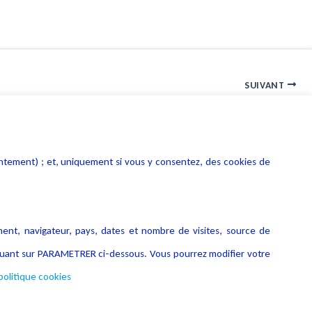
SUIVANT
es solutions de cybersécurité pour les start-up et PME innovantes
entement) ; et, uniquement si vous y consentez, des cookies de
ment, navigateur, pays, dates et nombre de visites, source de
liquant sur PARAMETRER ci-dessous. Vous pourrez modifier votre
politique cookies
Copyright © 2026 Lexing