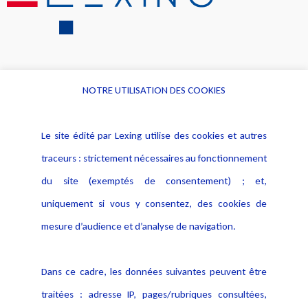
NOTRE UTILISATION DES COOKIES
Informations
Navigation
Le site édité par Lexing utilise des cookies et autres
Alerte professionnelle
Activités
traceurs : strictement nécessaires au fonctionnement
Déclaration d'accessibilité
Actualités
du site (exemptés de consentement) ; et,
Notice Légale
Evènement
Politique de protection des
uniquement si vous y consentez, des cookies de
Publications
données
mesure d’audience et d’analyse de navigation.
Politique cookies
Contact
Dans ce cadre, les données suivantes peuvent être
Crédit Photo
traitées : adresse IP, pages/rubriques consultées,