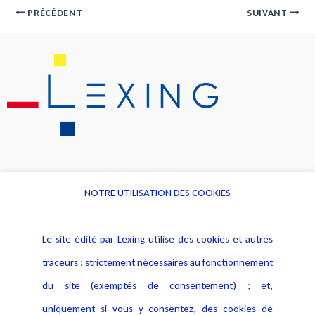
PRÉCÉDENT
SUIVANT
NOTRE UTILISATION DES COOKIES
Informations
Navigation
Le site édité par Lexing utilise des cookies et autres
Alerte professionnelle
Activités
traceurs : strictement nécessaires au fonctionnement
Déclaration d'accessibilité
Actualités
du site (exemptés de consentement) ; et,
Notice Légale
Evènement
Politique de protection des
uniquement si vous y consentez, des cookies de