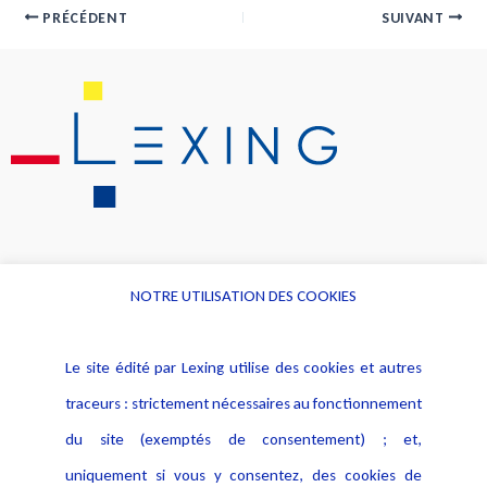
PRÉCÉDENT
SUIVANT
NOTRE UTILISATION DES COOKIES
Informations
Navigation
Le site édité par Lexing utilise des cookies et autres
Alerte professionnelle
Activités
traceurs : strictement nécessaires au fonctionnement
Déclaration d'accessibilité
Actualités
du site (exemptés de consentement) ; et,
Notice Légale
Evènement
Politique de protection des
uniquement si vous y consentez, des cookies de
Publications