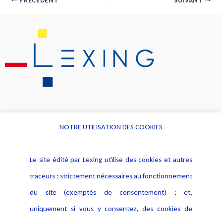
PRÉCÉDENT
SUIVANT
NOTRE UTILISATION DES COOKIES
Informations
Navigation
Le site édité par Lexing utilise des cookies et autres
Alerte professionnelle
Activités
traceurs : strictement nécessaires au fonctionnement
Déclaration d'accessibilité
Actualités
du site (exemptés de consentement) ; et,
Notice Légale
Evènement
Politique de protection des
uniquement si vous y consentez, des cookies de
Publications
données