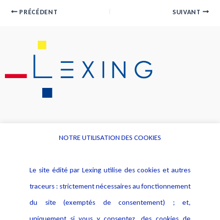
PRÉCÉDENT
SUIVANT
NOTRE UTILISATION DES COOKIES
Informations
Navigation
Le site édité par Lexing utilise des cookies et autres
Alerte professionnelle
Activités
traceurs : strictement nécessaires au fonctionnement
Déclaration d'accessibilité
Actualités
du site (exemptés de consentement) ; et,
Notice Légale
Evènement
Politique de protection des
uniquement si vous y consentez, des cookies de