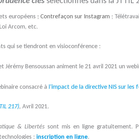
sprudence clés
sélectionnés dans la JTTIL 
evets européens
; Contrefaçon sur Instagram
; Télétrava
 Loi Arcom, etc.
ts qui se tiendront en visioconférence :
 et Jérémy Bensoussan animent le 21 avril 2021 un web
ebinaire consacré à
l’impact de la directive NIS sur les
TIL 217)
,
Avril 2021.
atique & Libertés
sont mis en ligne gratuitement. P
s technologies :
inscription en ligne
.