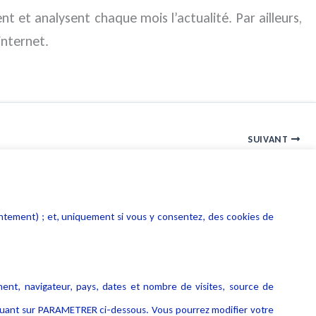
t et analysent chaque mois l’actualité. Par ailleurs,
internet.
SUIVANT
données de Facebook : quels recours possibles pour les victimes ?
entement) ; et, uniquement si vous y consentez, des cookies de
ment, navigateur, pays, dates et nombre de visites, source de
liquant sur PARAMETRER ci-dessous. Vous pourrez modifier votre