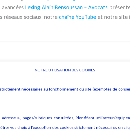
es avancées
Lexing Alain Bensoussan – Avocats
présenten
os réseaux sociaux, notre
chaîne YouTube
et notre site 
Fuite de 
NOTRE UTILISATION DES COOKIES
Informations
Navigation
rs : strictement nécessaires au fonctionnement du site (exemptés de cons
Alerte professionnelle
Activités
Déclaration d'accessibilité
Actualités
Notice Légale
Evènement
 adresse IP, pages/rubriques consultées, identifiant utilisateur/équipe
Politique de protection des
Publications
étrer vos choix à l’exception des cookies strictement nécessaires en c
données