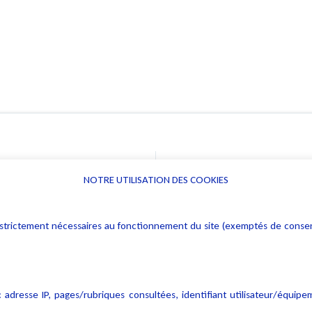
NOTRE UTILISATION DES COOKIES
Informations
Navigation
rs : strictement nécessaires au fonctionnement du site (exemptés de cons
Alerte professionnelle
Activités
Déclaration d'accessibilité
Actualités
Notice Légale
Evènement
 adresse IP, pages/rubriques consultées, identifiant utilisateur/équipe
Politique de protection des
Publications