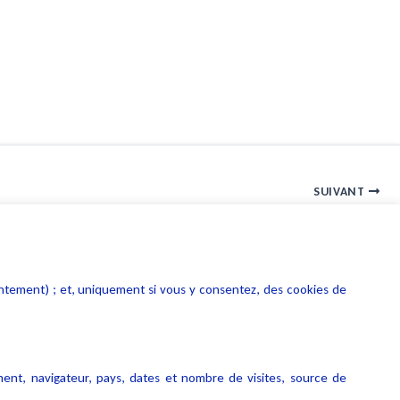
SUIVANT
Rapport d’évaluation des pôles de compétitivité
entement) ; et, uniquement si vous y consentez, des cookies de
ment, navigateur, pays, dates et nombre de visites, source de