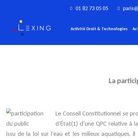
Aller
01 82 73 05 05
paris@
au
contenu
Activité Droit & Technologies
Ac
La partic
Le Conseil Constitutionnel se pr
d’État(1) d’une QPC relative à l
issu de la loi sur l’eau et les milieux aquatiques, 