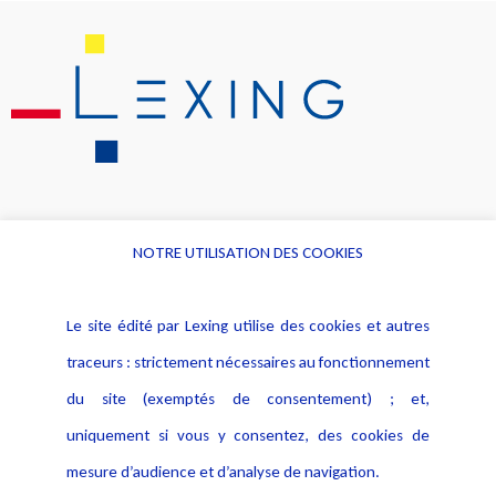
NOTRE UTILISATION DES COOKIES
Informations
Navigation
Le site édité par Lexing utilise des cookies et autres
Alerte professionnelle
Activités
traceurs : strictement nécessaires au fonctionnement
Déclaration d'accessibilité
Actualités
du site (exemptés de consentement) ; et,
Notice Légale
Evènement
Politique de protection des
uniquement si vous y consentez, des cookies de
Publications
données
mesure d’audience et d’analyse de navigation.