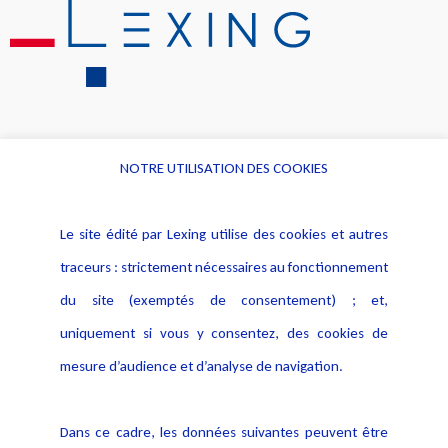
NOTRE UTILISATION DES COOKIES
Informations
Navigation
Le site édité par Lexing utilise des cookies et autres
Alerte professionnelle
Activités
traceurs : strictement nécessaires au fonctionnement
Déclaration d'accessibilité
Actualités
du site (exemptés de consentement) ; et,
Notice Légale
Evènement
Politique de protection des
uniquement si vous y consentez, des cookies de
Publications
données
mesure d’audience et d’analyse de navigation.
Politique cookies
Contact
Dans ce cadre, les données suivantes peuvent être