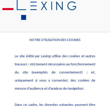
NOTRE UTILISATION DES COOKIES
Informations
Navigation
Le site édité par Lexing utilise des cookies et autres
Alerte professionnelle
Activités
traceurs : strictement nécessaires au fonctionnement
Déclaration d'accessibilité
Actualités
du site (exemptés de consentement) ; et,
Notice Légale
Evènement
Politique de protection des
uniquement si vous y consentez, des cookies de
Publications
données
mesure d’audience et d’analyse de navigation.
Politique cookies
Contact
Dans ce cadre, les données suivantes peuvent être
Crédit Photo