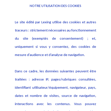
NOTRE UTILISATION DES COOKIES
Informations
Navigation
Le site édité par Lexing utilise des cookies et autres
Alerte professionnelle
Activités
traceurs : strictement nécessaires au fonctionnement
Déclaration d'accessibilité
Actualités
du site (exemptés de consentement) ; et,
Notice Légale
Evènement
Politique de protection des
uniquement si vous y consentez, des cookies de
Publications
données
mesure d’audience et d’analyse de navigation.
Politique cookies
Contact
Dans ce cadre, les données suivantes peuvent être
Crédit Photo
traitées : adresse IP, pages/rubriques consultées,
identifiant utilisateur/équipement, navigateur, pays,
dates et nombre de visites, source de navigation,
interactions avec les contenus. Vous pouvez