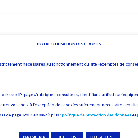
NOTRE UTILISATION DES COOKIES
Informations
Navigation
rs : strictement nécessaires au fonctionnement du site (exemptés de cons
Alerte professionnelle
Activités
Déclaration d'accessibilité
Actualités
Notice Légale
Evènement
 adresse IP, pages/rubriques consultées, identifiant utilisateur/équipe
Politique de protection des
Publications
étrer vos choix à l’exception des cookies strictement nécessaires en c
données
as de page. Pour en savoir plus :
politique de protection des données
et
Politique cookies
Contact
Crédit Photo
PARAMETRER
TOUT REFUSER
TOUT ACCEPTER