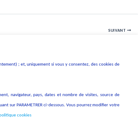
SUIVANT
Juristendances « Informatique et Libertés » n° 69 – 2016
entement) ; et, uniquement si vous y consentez, des cookies de
ment, navigateur, pays, dates et nombre de visites, source de
liquant sur PARAMETRER ci-dessous. Vous pourrez modifier votre
politique cookies
Copyright © 2026 Lexing