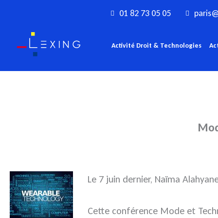
Aller
01 82 73 05 05
paris@
au
contenu
Activité Droit & Technologies
Ac
Mode
Le 7 juin dernier, Naïma Alahya
Cette conférence Mode et Techno