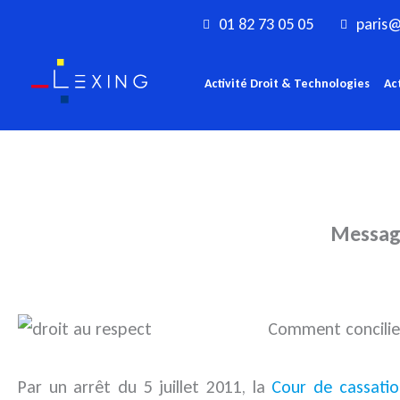
Aller
01 82 73 05 05
paris@
au
contenu
Activité Droit & Technologies
Ac
Messager
Comment concilier 
Par un arrêt du 5 juillet 2011, la
Cour de cassatio