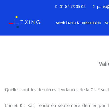
Aller
01 82 73 05 05
paris@
au
contenu
Activité Droit & Technologies
Ac
Vali
Quelles sont les dernières tendances de la CJUE sur 
L’arrêt Kit Kat, rendu en septembre dernier par 