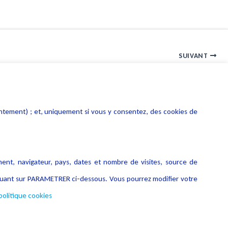
SUIVANT
Webinaire : Actualité relative aux cookies et autres traceurs
entement) ; et, uniquement si vous y consentez, des cookies de
ment, navigateur, pays, dates et nombre de visites, source de
liquant sur PARAMETRER ci-dessous. Vous pourrez modifier votre
politique cookies
Copyright © 2026 Lexing