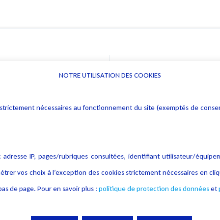
NOTRE UTILISATION DES COOKIES
Informations
Navigation
rs : strictement nécessaires au fonctionnement du site (exemptés de cons
Alerte professionnelle
Activités
Déclaration d'accessibilité
Actualités
Notice Légale
Evènement
 adresse IP, pages/rubriques consultées, identifiant utilisateur/équipe
Politique de protection des
Publications
étrer vos choix à l’exception des cookies strictement nécessaires en c
données
as de page. Pour en savoir plus :
politique de protection des données
et
Politique cookies
Contact