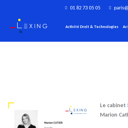
Aller
01 82 73 05 05
paris@
au
contenu
Activité Droit & Technologies
Ac
Le cabinet
Marion Cati