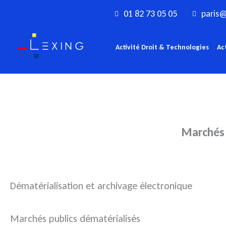
Aller
01 82 73 05 05
paris@
au
contenu
Activité Droit & Technologies
Ac
Marchés 
Dématérialisation et archivage électronique
Marchés publics dématérialisés