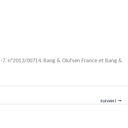
 5-7, n°2013/00714, Bang & Olufsen France et Bang &
SUIVANT
Jeunes entreprises innovantes et loi de finances 2014