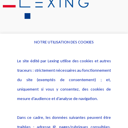
NOTRE UTILISATION DES COOKIES
Informations
Navigation
Le site édité par Lexing utilise des cookies et autres
Alerte professionnelle
Activités
traceurs : strictement nécessaires au fonctionnement
Déclaration d'accessibilité
Actualités
du site (exemptés de consentement) ; et,
Notice Légale
Evènement
Politique de protection des
uniquement si vous y consentez, des cookies de
Publications
données
mesure d’audience et d’analyse de navigation.
Politique cookies
Contact
Dans ce cadre, les données suivantes peuvent être
Crédit Photo
traitées : adresse IP, pages/rubriques consultées,