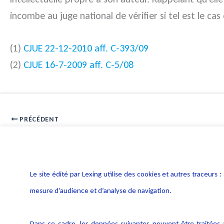
incombe au juge national de vérifier si tel est le cas 
(1)
CJUE 22-12-2010 aff. C-393/09
(2)
CJUE 16-7-2009 aff. C-5/08
PRÉCÉDENT
E-commerce : des règles de compétence protectrices des cons
Le site édité par Lexing utilise des cookies et autres traceu
mesure d’audience et d’analyse de navigation.
Dans ce cadre, les données suivantes peuvent être traitées :