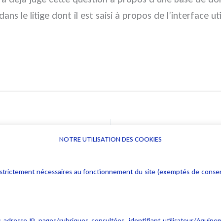
dans le litige dont il est saisi à propos de l’interface ut
ommateurs
NOTRE UTILISATION DES COOKIES
Informations
Navigation
rs : strictement nécessaires au fonctionnement du site (exemptés de cons
Alerte professionnelle
Activités
Déclaration d'accessibilité
Actualités
Notice Légale
Evènement
 adresse IP, pages/rubriques consultées, identifiant utilisateur/équipe