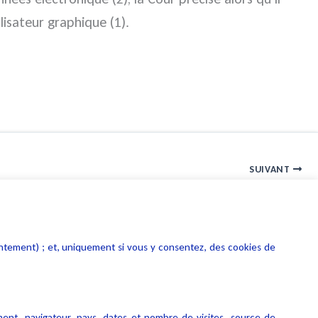
ilisateur graphique (1).
SUIVANT
Vidéo Usurpation d’identité
entement) ; et, uniquement si vous y consentez, des cookies de
ment, navigateur, pays, dates et nombre de visites, source de