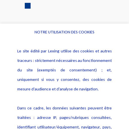
NOTRE UTILISATION DES COOKIES
Informations
Navigation
Le site édité par Lexing utilise des cookies et autres
Alerte professionnelle
Activités
traceurs : strictement nécessaires au fonctionnement
Déclaration d'accessibilité
Actualités
du site (exemptés de consentement) ; et,
Notice Légale
Evènement
Politique de protection des
uniquement si vous y consentez, des cookies de
Publications
données
mesure d’audience et d’analyse de navigation.
Politique cookies
Contact
Dans ce cadre, les données suivantes peuvent être
Crédit Photo
traitées : adresse IP, pages/rubriques consultées,
identifiant utilisateur/équipement, navigateur, pays,