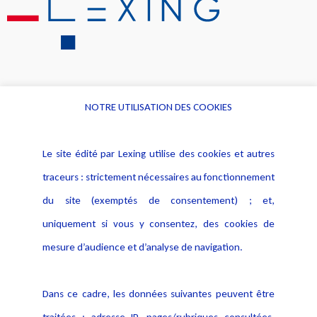
NOTRE UTILISATION DES COOKIES
Informations
Navigation
Le site édité par Lexing utilise des cookies et autres
Alerte professionnelle
Activités
traceurs : strictement nécessaires au fonctionnement
Déclaration d'accessibilité
Actualités
du site (exemptés de consentement) ; et,
Notice Légale
Evènement
Politique de protection des
uniquement si vous y consentez, des cookies de
Publications
données
mesure d’audience et d’analyse de navigation.
Politique cookies
Contact
Dans ce cadre, les données suivantes peuvent être
Crédit Photo