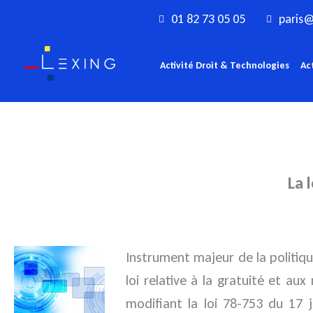
Aller
01 82 73 05 05
paris@
au
contenu
Activité Droit & Technologies
Ac
La 
Instrument majeur de la politiq
loi relative à la gratuité et au
modifiant la loi 78-753 du 17 j