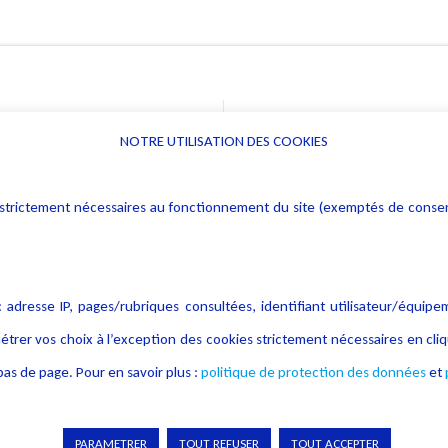
NOTRE UTILISATION DES COOKIES
Informations
Navigation
rs : strictement nécessaires au fonctionnement du site (exemptés de cons
Alerte professionnelle
Activités
Déclaration d'accessibilité
Actualités
Notice Légale
Evènement
 adresse IP, pages/rubriques consultées, identifiant utilisateur/équipe
Politique de protection des
Publications
étrer vos choix à l’exception des cookies strictement nécessaires en c
données
as de page. Pour en savoir plus :
politique de protection des données
et
Politique cookies
Contact
Crédit Photo
PARAMETRER
TOUT REFUSER
TOUT ACCEPTER