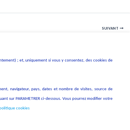
SUIVANT
Big data : comment exploiter librement les masses de données ?
entement) ; et, uniquement si vous y consentez, des cookies de
ment, navigateur, pays, dates et nombre de visites, source de
liquant sur PARAMETRER ci-dessous. Vous pourrez modifier votre
politique cookies
Copyright © 2026 Lexing