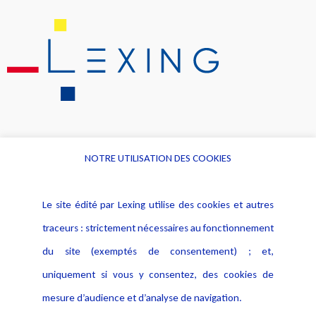
NOTRE UTILISATION DES COOKIES
Informations
Navigation
Le site édité par Lexing utilise des cookies et autres
Alerte professionnelle
Activités
traceurs : strictement nécessaires au fonctionnement
Déclaration d'accessibilité
Actualités
du site (exemptés de consentement) ; et,
Notice Légale
Evènement
Politique de protection des
uniquement si vous y consentez, des cookies de
Publications
données
mesure d’audience et d’analyse de navigation.
Politique cookies