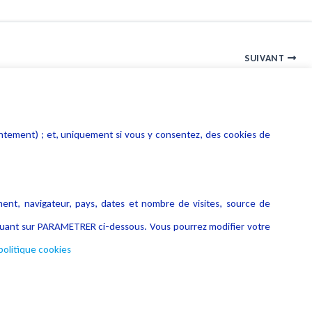
SUIVANT
Administration électronique : publication du décret RGS
entement) ; et, uniquement si vous y consentez, des cookies de
ment, navigateur, pays, dates et nombre de visites, source de
liquant sur PARAMETRER ci-dessous. Vous pourrez modifier votre
politique cookies
Copyright © 2026 Lexing