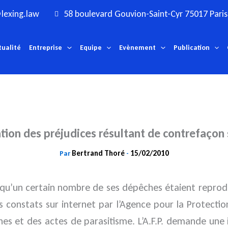
lexing.law
58 boulevard Gouvion-Saint-Cyr 75017 Paris
tualité
Entreprise
Equipe
Evènement
Publication
tion des préjudices résultant de contrefaçon 
Bertrand Thoré
15/02/2010
Par
-
, qu’un certain nombre de ses dépêches étaient reprodu
ois constats sur internet par l’Agence pour la Protec
es et des actes de parasitisme. L’A.F.P. demande une 