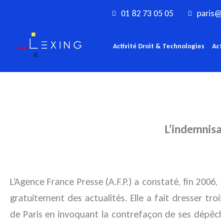
Aller
01 82 73 05 05
paris@
au
contenu
Activité Droit & Technologies
Ac
L’indemnisa
L’Agence France Presse (A.F.P.) a constaté, fin 2006
gratuitement des actualités.
Elle a fait dresser tr
de Paris en invoquant la contrefaçon de ses dépêch