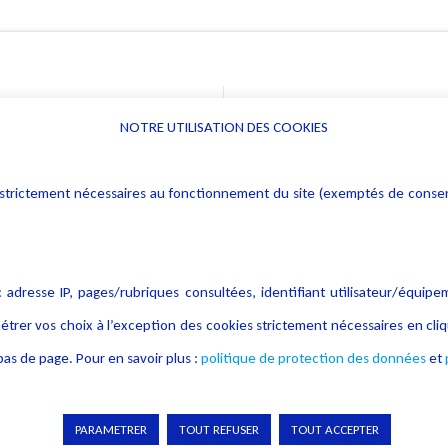
e
NOTRE UTILISATION DES COOKIES
Informations
Navigation
rs : strictement nécessaires au fonctionnement du site (exemptés de cons
Alerte professionnelle
Activités
Déclaration d'accessibilité
Actualités
Notice Légale
Evènement
 adresse IP, pages/rubriques consultées, identifiant utilisateur/équipe
Politique de protection des
Publications
étrer vos choix à l’exception des cookies strictement nécessaires en c
données
as de page. Pour en savoir plus :
politique de protection des données
et
Politique cookies
Contact
Crédit Photo
PARAMETRER
TOUT REFUSER
TOUT ACCEPTER