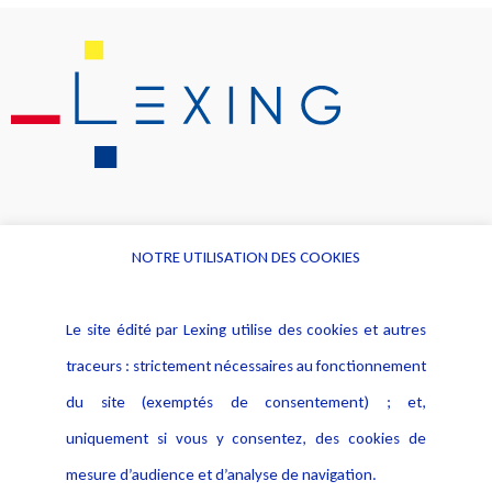
NOTRE UTILISATION DES COOKIES
Informations
Navigation
Le site édité par Lexing utilise des cookies et autres
Alerte professionnelle
Activités
traceurs : strictement nécessaires au fonctionnement
Déclaration d'accessibilité
Actualités
du site (exemptés de consentement) ; et,
Notice Légale
Evènement
Politique de protection des
uniquement si vous y consentez, des cookies de
Publications
données
mesure d’audience et d’analyse de navigation.