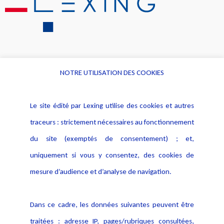
NOTRE UTILISATION DES COOKIES
Informations
Navigation
Le site édité par Lexing utilise des cookies et autres
Alerte professionnelle
Activités
traceurs : strictement nécessaires au fonctionnement
Déclaration d'accessibilité
Actualités
du site (exemptés de consentement) ; et,
Notice Légale
Evènement
Politique de protection des
uniquement si vous y consentez, des cookies de
Publications
données
mesure d’audience et d’analyse de navigation.
Politique cookies
Contact
Dans ce cadre, les données suivantes peuvent être
Crédit Photo
traitées : adresse IP, pages/rubriques consultées,