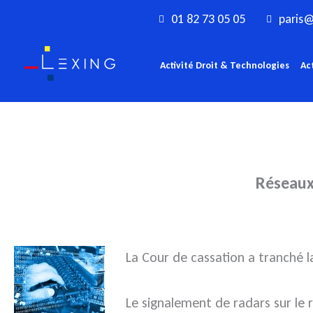
Aller
01 82 73 05 05
paris@
au
contenu
Activité Droit & Technologies
Ac
Réseaux 
La Cour de cassation a tranché l
Le signalement de radars sur le r