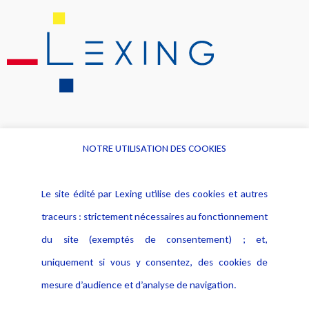
NOTRE UTILISATION DES COOKIES
Informations
Navigation
Le site édité par Lexing utilise des cookies et autres
Alerte professionnelle
Activités
traceurs : strictement nécessaires au fonctionnement
Déclaration d'accessibilité
Actualités
du site (exemptés de consentement) ; et,
Notice Légale
Evènement
Politique de protection des
uniquement si vous y consentez, des cookies de
Publications
données
mesure d’audience et d’analyse de navigation.
Politique cookies