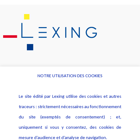
NOTRE UTILISATION DES COOKIES
Informations
Navigation
Le site édité par Lexing utilise des cookies et autres
Alerte professionnelle
Activités
traceurs : strictement nécessaires au fonctionnement
Déclaration d'accessibilité
Actualités
du site (exemptés de consentement) ; et,
Notice Légale
Evènement
Politique de protection des
uniquement si vous y consentez, des cookies de
Publications
données
mesure d’audience et d’analyse de navigation.