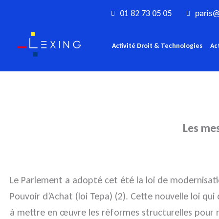
Aller
01 82 73 05 05
paris@
au
contenu
Activité Droit & Technologies
Ac
Les mes
Le Parlement a adopté cet été la loi de modernisatio
Pouvoir d’Achat (loi Tepa) (2). Cette nouvelle loi q
à mettre en œuvre les réformes structurelles pour